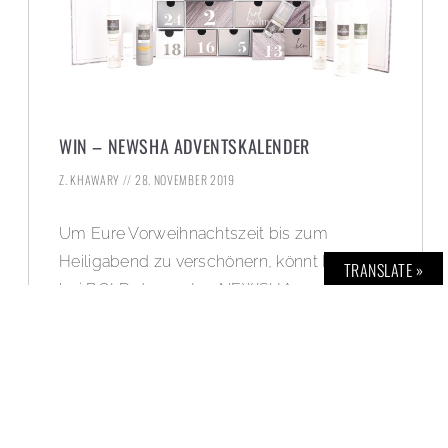
WIN – NEWSHA ADVENTSKALENDER
Z. KHAWARY
28. NOVEMBER 2019
Um Eure Vorweihnachtszeit bis zum
Heiligabend zu verschönern, könnt Ihr hier
TRANSLATE »
bei BOLD den ersten NEWSHA-
Adventskalender mit 24 wundervolle Hair-
Essentials für strahlend schönes Haar
gewinnen. Viel Glück!
WEITERLESEN »