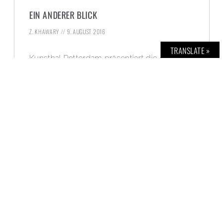
EIN ANDERER BLICK
Z. KHAWARY
9. AUGUST 2016
TRANSLATE »
Kunsthal Rotterdam präsentiert die große
Retrospektive: „Peter Lindbergh: Ein anderer
Blick auf Modefotografie“ (10. September
2016 – 12. Februar 2017).
WEITERLESEN »