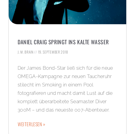
DANIEL CRAIG SPRINGT INS KALTE WASSER
J. M. BRAIN
19. SEPTEMBER 2018
Der James Bond-Star ließ sich für die neue
OMEGA-Kampagne zur neuen Taucheruhr
stilecht im Smoking in einem Pool
fotografieren und macht damit Lust auf die
komplett überarbeitete Seamaster Diver
300M – und das neueste 007-Abenteuer.
WEITERLESEN »