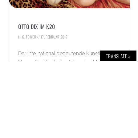
OTTO DIX IM K20
H. G. TEINER
17. FEBRUAR 2017
Der international bedeutende Künstler der
TRANSLATE »
Neuen Sachlichkeit setzte seine Modelle
„mit bösem Blick“ in Szene.
WEITERLESEN »