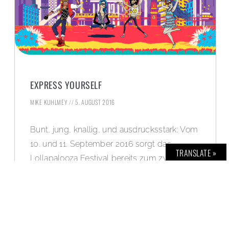
EXPRESS YOURSELF
MIKE KUHLMEY
5. AUGUST 2016
Bunt, jung, knallig, und ausdrucksstark: Vom
10. und 11. September 2016 sorgt das
TRANSLATE »
Lollapalooza Festival bereits zum zweiten
Mal für das Festivalerlebnis des Jahres in
der Hauptstadt. BOLD verlost exklusiv für
dieses Event der Extraklasse 2×2 Zwei-
Tages-Tickets im Gesamtwert von 556 EUR.