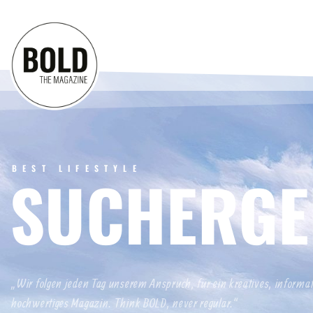
BEST LIFESTYLE
SUCHERGE
„Wir folgen jeden Tag unserem Anspruch, für ein kreatives, informa
hochwertiges Magazin. Think BOLD, never regular.“