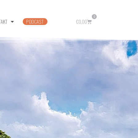
0
TAKT
PODCAST
€
0,00