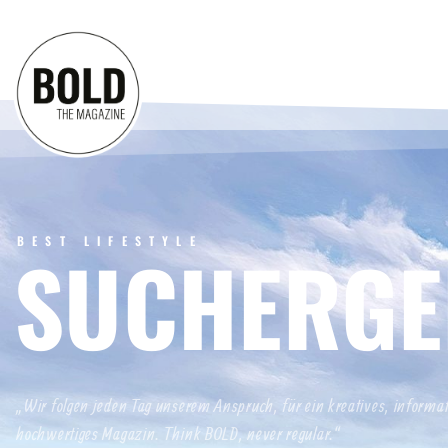
BEST LIFESTYLE
SUCHERGE
„Wir folgen jeden Tag unserem Anspruch, für ein kreatives, informa
hochwertiges Magazin. Think BOLD, never regular.“