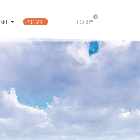
0
TAKT
PODCAST
€
0,00