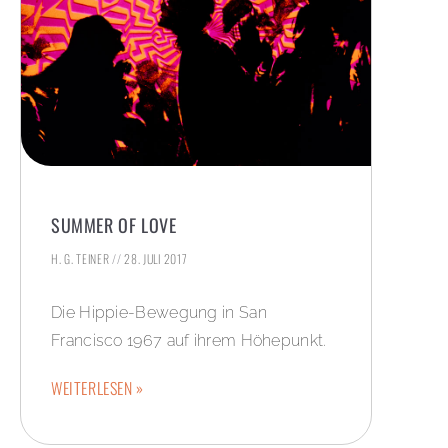
SUMMER OF LOVE
H. G. TEINER
28. JULI 2017
Die Hippie-Bewegung in San
Francisco 1967 auf ihrem Höhepunkt.
WEITERLESEN »