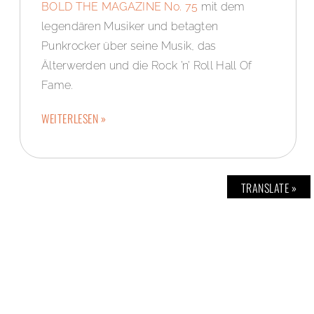
BOLD THE MAGAZINE No. 75
mit dem
legendären Musiker und betagten
Punkrocker über seine Musik, das
Älterwerden und die Rock ’n’ Roll Hall Of
Fame.
WEITERLESEN »
TRANSLATE »