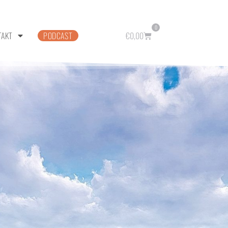
0
TAKT
PODCAST
€
0,00