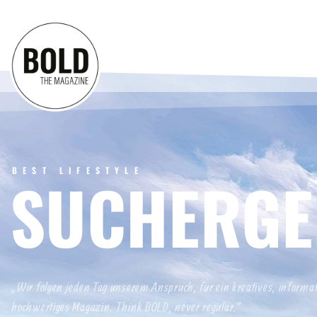
BEST LIFESTYLE
SUCHERGE
„Wir folgen jeden Tag unserem Anspruch, für ein kreatives, informa
hochwertiges Magazin. Think BOLD, never regular.“