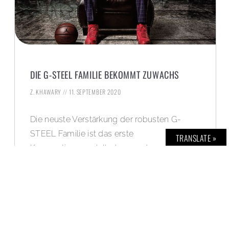
DIE G-STEEL FAMILIE BEKOMMT ZUWACHS
Z. KHAWARY
11. SEPTEMBER 2020
Die neuste Verstärkung der robusten G-
STEEL Familie ist das erste
TRANSLATE »
Kooperationsmodell, das aus der
Zusammenarbeit zwischen G-SHOCK und
dem Profi Basketballer Rui Hachimura
entstanden ist.
WEITERLESEN »