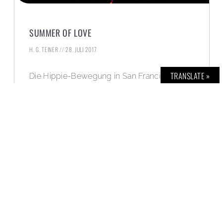
SUMMER OF LOVE
H. G. TEINER
28. JULI 2017
TRANSLATE »
Die Hippie-Bewegung in San Francisco 1967
auf ihrem Höhepunkt.
WEITERLESEN »