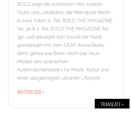
BOLD zeigt die schönsten Orte, besten
Clubs und Lokalitäten der Metropole Berlin
in zwei Teilen (1. Teil: BOLD THE MAGAZINE
No. 38 & 2. Teil: BOLD THE MAGAZINE No.
39), und erkundet den Sound der Stadt
gemeinsam mit dem SEAT Arona Beats,
denn genau wie Berlin steht das neue
Modell des spanischen
Automobilherstellers für Musik, Kultur und
einen ausgeprägten urbanen Lifestyle.
WEITERLESEN »
TRANSLATE »