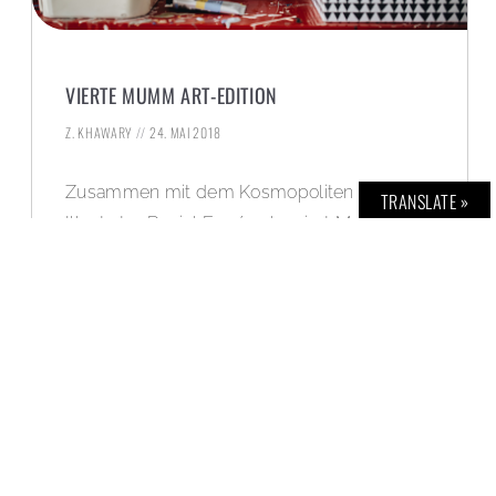
VIERTE MUMM ART-EDITION
Z. KHAWARY
24. MAI 2018
Zusammen mit dem Kosmopoliten und
TRANSLATE »
Illustrator Daniel Egnéus lanciert Mumm die
bereits vierte Art-Edition.
WEITERLESEN »