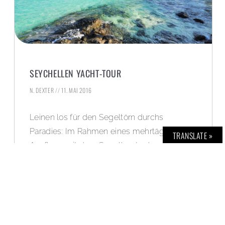
SEYCHELLEN YACHT-TOUR
N. DEXTER
11. MAI 2016
Leinen los für den Segeltörn durchs
Paradies: Im Rahmen eines mehrtägigen
TRANSLATE »
Ausflugs mit dem Segelboot oder der
Motoryacht erleben Seychellen-Reisende
die Inselgruppe im Indischen Ozean vom
Wasser aus.
WEITERLESEN »