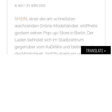
M. MAI
24. MÄRZ 2023
SHEIN
, einer der am schnellsten
wachsenden Online-Modehändler, eröffnete
gestern seinen Pop-up-Store in Berlin. Der
Laden befindet sich im Stadtzentrum
gegenüber vom KaDeWe und bietet Kunden
TRANSLATE »
die Möglichkeit, SHEIN-Kleidung und -
Accessoires persönlich zu erleben. Der
SHEIN
Pop-up-Store Berlin 2023 ist bis zum
29. März geöffnet und lädt alle Interessierten
zum Stöbern und Shoppen ein. SHEIN-Fans
haben außerdem die Möglichkeit, ihre
kürzlich erworbenen T-Shirts vor Ort mit
limitierten Designs von vier verschiedenen
Berliner Nachwuchskünstlerinnen und -