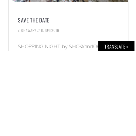
SAVE THE DATE
Z. KHAWARY
8. JUNI 2016
TRANSLATE »
SHOPPING NIGHT by SHOWandORDER –
Vom Laufsteg direkt zu dir nach Hause!
WEITERLESEN »