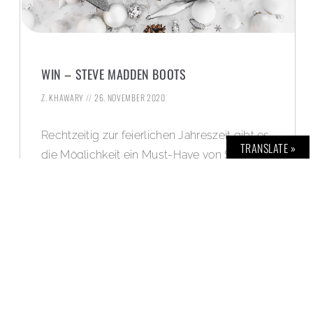
WIN – STEVE MADDEN BOOTS
Z. KHAWARY
26. NOVEMBER 2020
Rechtzeitig zur feierlichen Jahreszeit gibt es
TRANSLATE »
die Möglichkeit ein Must-Have von Steve
Madden zu ergattern! Macht mit und holt
Euch die funkelnden Winona Boots.
WEITERLESEN »