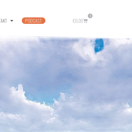
0
TAKT
PODCAST
€
0,00