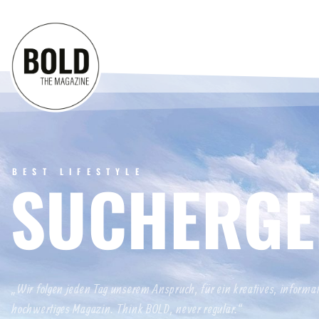
BEST LIFESTYLE
SUCHERGE
„Wir folgen jeden Tag unserem Anspruch, für ein kreatives, informa
hochwertiges Magazin. Think BOLD, never regular.“