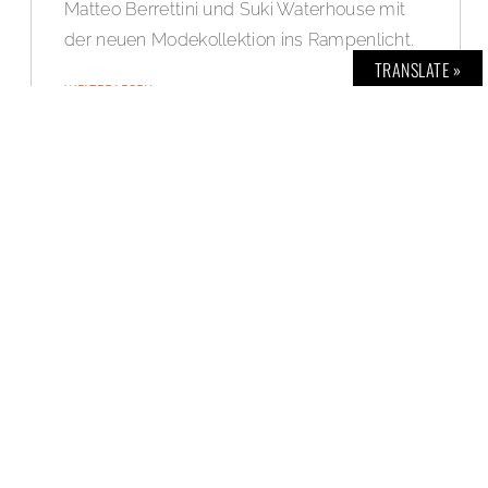
Matteo Berrettini und Suki Waterhouse mit
der neuen Modekollektion ins Rampenlicht.
TRANSLATE »
WEITERLESEN »