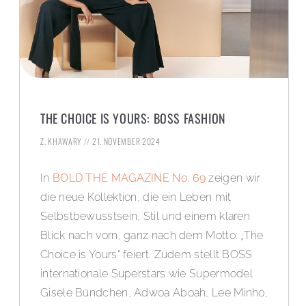
THE CHOICE IS YOURS: BOSS FASHION
Z. KHAWARY
21. NOVEMBER 2024
In
BOLD THE MAGAZINE No. 69
zeigen wir
die neue Kollektion, die ein Leben mit
Selbstbewusstsein, Stil und einem klaren
Blick nach vorn, ganz nach dem Motto: „The
Choice is Yours“ feiert. Zudem stellt BOSS
internationale Superstars wie Supermodel
Gisele Bündchen, Adwoa Aboah, Lee Minho,