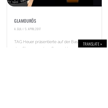
GLAMOURÖS
A. GUL
5. APRIL 2017
TAG Heuer präsentierte auf der Baselworld
TRANSLATE »
den Chronographen Carrera Heuer 01
Roségold.
WEITERLESEN »