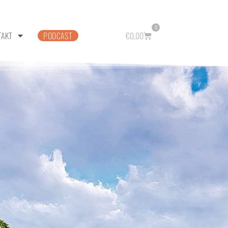
0
TAKT
PODCAST
€
0,00