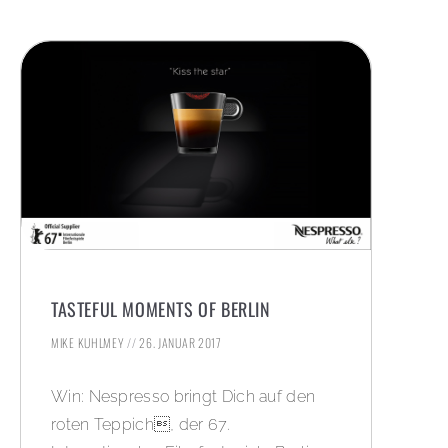
TASTEFUL MOMENTS OF BERLIN
MIKE KUHLMEY
26. JANUAR 2017
Win: Nespresso bringt Dich auf den
roten Teppich, der 67.