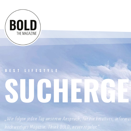
BEST LIFESTYLE
SUCHERGE
„Wir folgen jeden Tag unserem Anspruch, für ein kreatives, informa
hochwertiges Magazin. Think BOLD, never regular.“