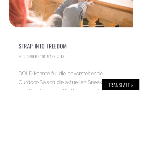
STRAP INTO FREEDOM
H. G. TEINER
16. MÄRZ 2018
BOLD konnte für die bevorstehende
Outdoor-Saison die aktuellen Sneaker, Boots
TRANSLATE »
und Sandalen von TEVA probelaufen – in
der schönen und anspruchsvollen
Landschaft der Serra de Tramuntana auf
Mallorca.
WEITERLESEN »