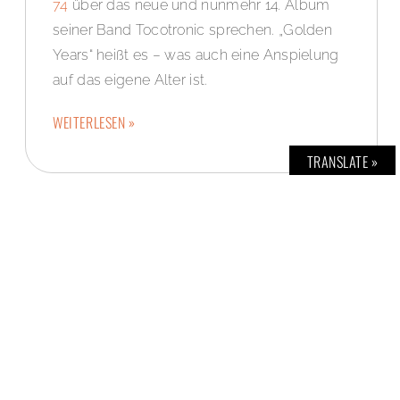
74
über das neue und nunmehr 14. Album
seiner Band Tocotronic sprechen. „Golden
Years“ heißt es – was auch eine Anspielung
auf das eigene Alter ist.
WEITERLESEN »
TRANSLATE »