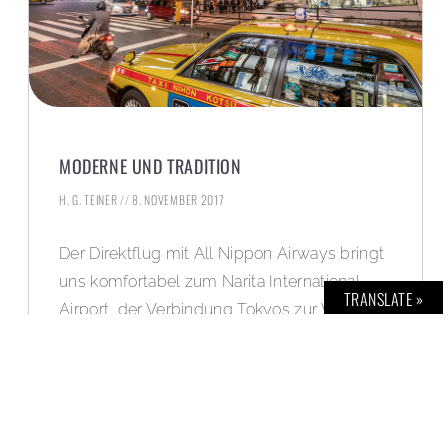
MODERNE UND TRADITION
H. G. TEINER
8. NOVEMBER 2017
Der Direktflug mit All Nippon Airways bringt
uns komfortabel zum Narita International
TRANSLATE »
Airport, der Verbindung Tokyos zur Welt. Bis
zu 38 Millionen Menschen leben hier und in
der weit darüber hinausgehenden
Metropolregion – dem aktuell weltweit
größten Ballungsraum.