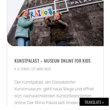
KUNSTPALAST – MUSEUM ONLINE FOR KIDS
H. G. TEINER
27. MÄRZ 2020
Der Kunstpalast, ein Düsseldorfer
Kunstmuseum, geht neue Wege und öffnet
sich nachwachsenden Kunstinteressierten
TRANSLATE »
online: Der Rhino Palast lädt Kinder ein,
Abenteuer und Spiele digital im musealen