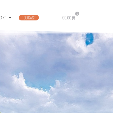
0
TAKT
PODCAST
€
0,00