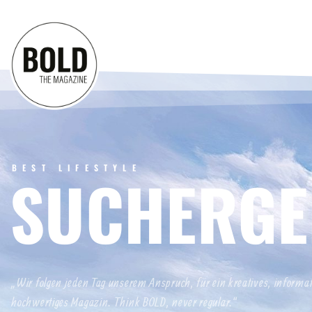
BEST LIFESTYLE
SUCHERGE
„Wir folgen jeden Tag unserem Anspruch, für ein kreatives, informa
hochwertiges Magazin. Think BOLD, never regular.“