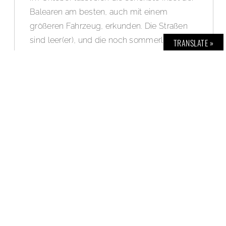
Balearen am besten, auch mit einem
größeren Fahrzeug, erkunden. Die Straßen
sind leer(er), und die noch sommerlich
TRANSLATE »
warmen Temperaturen lassen den
nahenden heimischen Winter fast
vergessen. Mit dem neuen Hymer Venture S
fahren wir für diese Ausgabe:
BOLD THE
MAGAZINE No. 73
, vom Südwesten
Mallorcas in Richtung Nordwesten durch die
Serra de Tramuntana und lernen dabei die
Vorzüge eines mobilen Zuhauses durchaus
zu schätzen, auch wenn wir alles andere als
eingefleischte Camper sind.
WEITERLESEN »