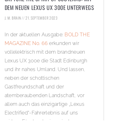
DEM NEUEN LEXUS UX 300E UNTERWEGS
J. M. BRAIN
21. SEPTEMBER 2023
In der aktuellen Ausgabe:
BOLD THE
MAGAZINE No. 66
erkunden wir
vollelektrisch mit dem brandneuen
Lexus UX 300e die Stadt Edinburgh
und ihr nahes Umland. Und lassen,
neben der schottischen
Gastfreundschaft und der
atemberaubenden Landschaft, vor
allem auch das einzigartige „Lexus
Electrified“-Fahrerlebnis auf uns
wirken. Für das der japanische
Automobilhersteller eng mit
erfahrenen „Takumi“-Meisterfahrern