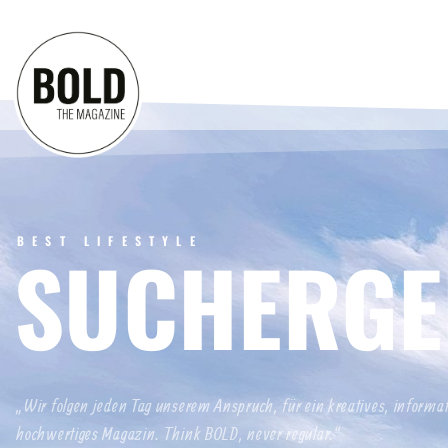
BEST LIFESTYLE
SUCHERGE
„Wir folgen jeden Tag unserem Anspruch, für ein kreatives, informa
hochwertiges Magazin. Think BOLD, never regular.“