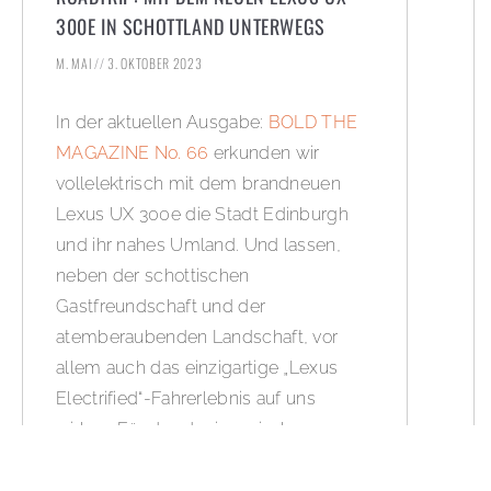
300E IN SCHOTTLAND UNTERWEGS
M. MAI
3. OKTOBER 2023
In der aktuellen Ausgabe:
BOLD THE
MAGAZINE No. 66
erkunden wir
vollelektrisch mit dem brandneuen
Lexus UX 300e die Stadt Edinburgh
und ihr nahes Umland. Und lassen,
neben der schottischen
Gastfreundschaft und der
atemberaubenden Landschaft, vor
allem auch das einzigartige „Lexus
Electrified“-Fahrerlebnis auf uns
wirken. Für das der japanische
Automobilhersteller eng mit
erfahrenen „Takumi“-Meisterfahrern