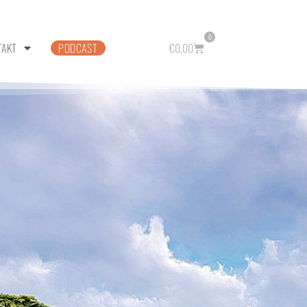
0
TAKT
PODCAST
€
0,00