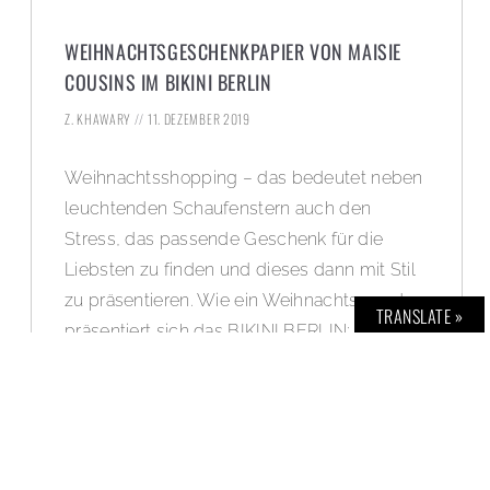
WEIHNACHTSGESCHENKPAPIER VON MAISIE
COUSINS IM BIKINI BERLIN
Z. KHAWARY
11. DEZEMBER 2019
Weihnachtsshopping – das bedeutet neben
leuchtenden Schaufenstern auch den
Stress, das passende Geschenk für die
Liebsten zu finden und dieses dann mit Stil
zu präsentieren. Wie ein Weihnachtswunder
TRANSLATE »
präsentiert sich das BIKINI BERLIN: während
die Stores der Lifestyle Mall keinen
Weihnachtswunsch unerfüllt lassen, ist jeder
Kunde dazu eingeladen, seine Geschenke in
der prachtvollen Einpackstation kostenlos
mit dem aufregendsten Geschenkpapier der