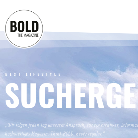
BEST LIFESTYLE
SUCHERGE
„Wir folgen jeden Tag unserem Anspruch, für ein kreatives, informa
hochwertiges Magazin. Think BOLD, never regular.“