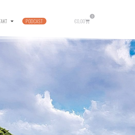
0
TAKT
PODCAST
€
0,00