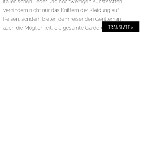
italienischen Leder und hochwertigen Kunststoffen
verhindern nicht nur das Knittern der Kleidung auf
Reisen, sondern bieten dem reisenden Gentleman
TRANSLATE »
auch die Möglichkeit, die gesamte Garderobe für
einen Kurztrip im Handgepäck mitzuführen. „Durch das
spezielle Bauprinzip des Zero-Crease Systems, das
von der Formel 1 inspiriert ist, lassen sich
beispielsweise Anzüge, Hemden und Schuhe fixieren
und äußerst platzsparend verstauen, ohne sie dabei zu
zerdrücken“, erklärt Michael Kogelnik, Eigentümer und
Designer von Vocier. Nach Porsche, der mit seinem
911er 2013 den German Design Award Silber gewann,
konnte mit Vocier wieder ein Österreicher die Jury von
sich überzeugen – diesmal ganz oben am
Siegertreppchen.
In das ausklappbare Fach passen bis zu zwei Anzüge