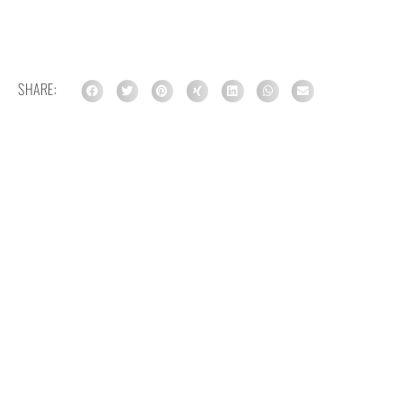
SHARE:
TAGS:
BOLDTHEMAGAZINE
,
DIAMANT
,
DIAMOND
,
ELLERMANHOUSE
AUTOR:
M. MAI