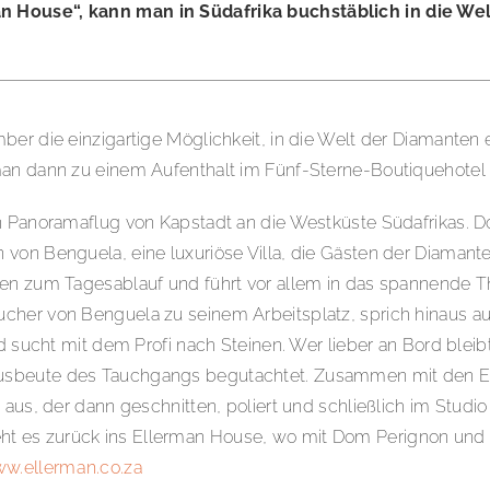
an House“, kann man in Südafrika buchstäblich in die W
ber die einzigartige Möglichkeit, in die Welt der Diamante
man dann zu einem Aufenthalt im Fünf-Sterne-Boutiquehotel 
n Panoramaflug von Kapstadt an die Westküste Südafrikas. Do
von Benguela, eine luxuriöse Villa, die Gästen der Diamante
onen zum Tagesablauf und führt vor allem in das spannende
cher von Benguela zu seinem Arbeitsplatz, sprich hinaus a
nd sucht mit dem Profi nach Steinen. Wer lieber an Bord blei
Ausbeute des Tauchgangs begutachtet. Zusammen mit den E
aus, der dann geschnitten, poliert und schließlich im Studio
t es zurück ins Ellerman House, wo mit Dom Perignon und
w.ellerman.co.za