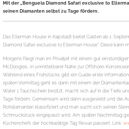
Mit der „Benguela Diamond Safari exclusive to Ellerm
seinen Diamanten selbst zu Tage fördern.
Das Ellerman House in Kapstadt bietet Gästen ab 1. Septem
Diamond Safari exclusive to Ellerman House“. Diese kann 
Morgens fliegt man im Privatjet mit einem gut einstündige
McDoogles, in unmittelbarer Nähe zur Offshore-Konzession 
Während eines Frühstücks gibt ein Guide erste Informati
späten Vormittag geht es dann mit einem der Diamantentau
Water 1 Tauchschein besitzt, macht sich auf in die Tiefe u
Tage fördern. Gemeinsam wird dann ausgesiebt und die 
Rohdiamanten klassifiziert und man sucht sich seinen Stein 
Schmuckstück eingepasst wird. Am späten Nachmittag geh
Küchenchefs der hochkarätige Tag Revue passiert. Link:
ww