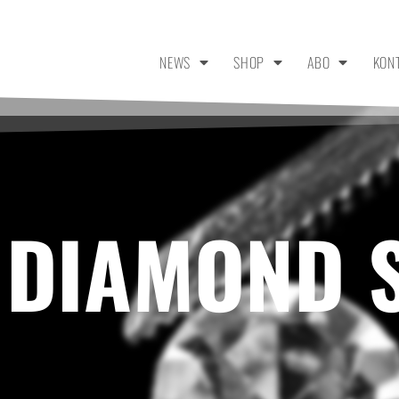
NEWS
SHOP
ABO
KON
 DIAMOND 