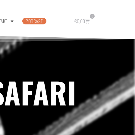
0
TAKT
PODCAST
€
0,00
SAFARI