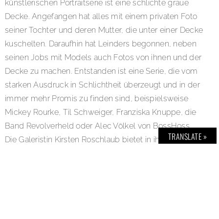
künstlerischen Portraitserie ist eine schlichte graue
Decke. Angefangen hat alles mit einem privaten Foto
seiner Tochter und deren Mutter, die unter einer Decke
kuschelten. Daraufhin hat Leinders begonnen, neben
seinen Jobs mit Models auch Fotos von ihnen und der
Decke zu machen. Entstanden ist eine Serie, die vom
starken Ausdruck in Schlichtheit überzeugt und in der
immer mehr Promis zu finden sind, beispielsweise
Mickey Rourke, Til Schweiger, Franziska Knuppe, die
Band Revolverheld oder Alec Völkel von BossHoss.
TRANSLATE »
Die Galeristin Kirsten Roschlaub bietet in ihren Räumen
in Hamburg ausgewählte Fotokunst zu
erschwinglichen Preisen – sämtliche Bilder sind im
Webshop der Galerie erhältlich. Ausstellung:
COVERED II – Famous Friends“ von Bob Leinders.
Laufzeit bis 31. März 2020. Location: Galerie Roschlaub