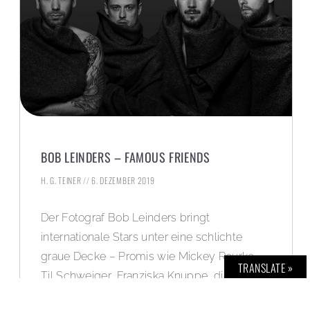
BOB LEINDERS – FAMOUS FRIENDS
H. G. TEINER
6. DEZEMBER 2019
Der Fotograf Bob Leinders bringt
internationale Stars unter eine schlichte
graue Decke – Promis wie Mickey Rourke,
TRANSLATE »
Til Schweiger, Franziska Knuppe, die Band
Revolverheld oder Alec Völkel von