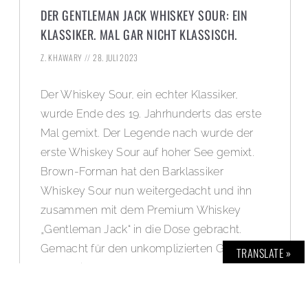
DER GENTLEMAN JACK WHISKEY SOUR: EIN
KLASSIKER. MAL GAR NICHT KLASSISCH.
Z. KHAWARY
28. JULI 2023
Der Whiskey Sour, ein echter Klassiker,
wurde Ende des 19. Jahrhunderts das erste
Mal gemixt. Der Legende nach wurde der
erste Whiskey Sour auf hoher See gemixt.
Brown-Forman hat den Barklassiker
Whiskey Sour nun weitergedacht und ihn
zusammen mit dem Premium Whiskey
„Gentleman Jack“ in die Dose gebracht.
Gemacht für den unkomplizierten Genuss,
TRANSLATE »
denn mit dem neuen Gentleman Jack
Whiskey Sour, in seiner mattschwarzen
Dose, wird jeder Ort zur eigenen Bar. Kein