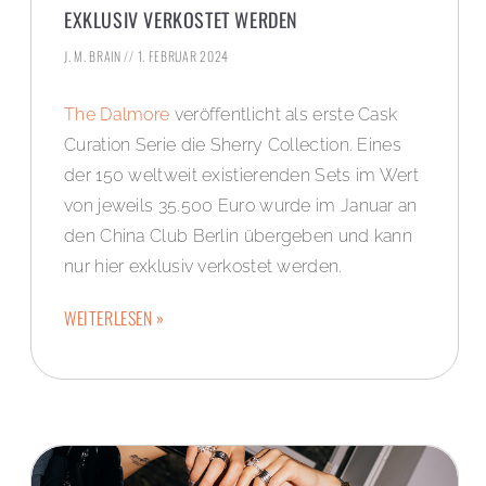
EXKLUSIV VERKOSTET WERDEN
J. M. BRAIN
1. FEBRUAR 2024
The Dalmore
veröffentlicht als erste Cask
Curation Serie die Sherry Collection. Eines
der 150 weltweit existierenden Sets im Wert
von jeweils 35.500 Euro wurde im Januar an
den China Club Berlin übergeben und kann
nur hier exklusiv verkostet werden.
WEITERLESEN »