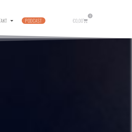
0
TAKT
PODCAST
€
0,00