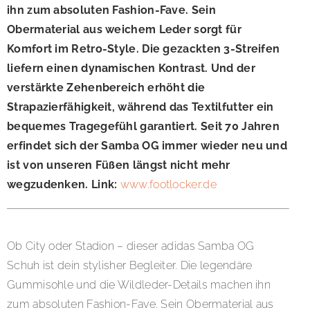
ihn zum absoluten Fashion-Fave. Sein
Obermaterial aus weichem Leder sorgt für
Komfort im Retro-Style. Die gezackten 3-Streifen
liefern einen dynamischen Kontrast. Und der
verstärkte Zehenbereich erhöht die
Strapazierfähigkeit, während das Textilfutter ein
bequemes Tragegefühl garantiert. Seit 70 Jahren
erfindet sich der Samba OG immer wieder neu und
ist von unseren Füßen längst nicht mehr
wegzudenken. Link:
www.footlocker.de
Ob City oder Stadion – dieser adidas Samba OG
Schuh ist dein stylisher Begleiter. Die legendäre
Gummisohle und die Wildleder-Details machen ihn
zum absoluten Fashion-Fave. Sein Obermaterial aus