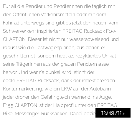
Für all die Pendler und Pendlerinnen die täglich mit
den Öffentlichen Verkehrsmitteln oder mit dem
Fahrrad unterwegs sind gibt es jetzt den neuen, vom
Schwerverkehr inspirierten FREITAG Rucksack F155
CLAPTON. Dieser ist nicht nur wasserabweisend und
robust wie die Lastwagenplanen, aus denen er
geschnitten ist, sondern hebt als rezykliertes Unikat
seine TrägerInnen aus der grauen Pendlermasse
hervor. Und wenn’s dunkel wird, sticht der
coole FREITAG Rucksack, dank der reflektierenden
Konturmarkierung, wie ein LKW auf der Autobahn
jeder drohenden Gefahr gleich warnend ins Auge.
F155 CLAPTON ist der Halbprofi unter den FREITAG
TRANSLATE »
Bike-Messenger-Rucksäcken. Dabei bezieht sich das
«halb» nur auf das Volumen, das auf pendlergerechte
18 Liter reduziert wurde. Was Komfort und