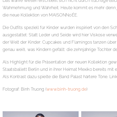
Das wahre Wesen erschließt sich nicht durch flüchtige Blic
Wahrnehmung und Wahrheit. Heute kommt es mehr denn je d
die neue Kollektion von MAISONN0ÉE.
Die Outfits speziell für Kinder wurden inspiriert von den S
ausgestattet: Statt Leder und Seide wird hier Viskose verwe
der Welt der Kinder: Cupcakes und Flamingos tanzen über 
genau weiß, was Kindern gefällt: die zehnjährige Tochter de
Als Highlight für die Präsentation der neuen Kollektion ge
Staatsballett Berlin und in ihrer Heimat Mexiko bereits mit
Als Kontrast dazu spielte die Band Palast härtere Töne. Lin
Fotograf: Binh Truong (
www.binh-truong.de
)