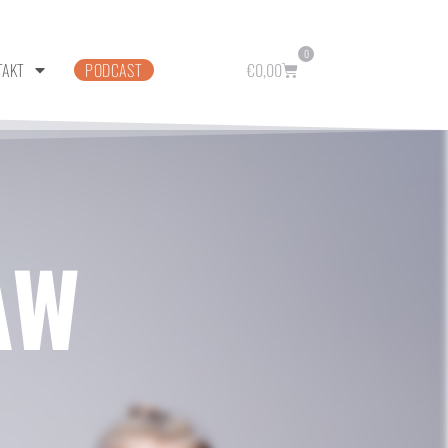
0
TAKT
PODCAST
€
0,00
AW