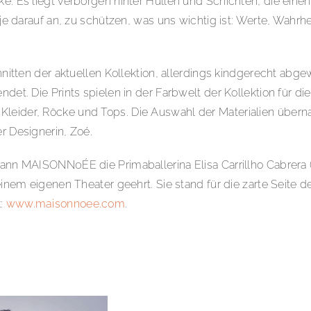
ke. Es liegt verborgen hinter Hüllen und Schichten, die eine
arauf an, zu schützen, was uns wichtig ist: Werte, Wahrhe
chnitten der aktuellen Kollektion, allerdings kindgerecht abg
ndet. Die Prints spielen in der Farbwelt der Kollektion für di
Kleider, Röcke und Tops. Die Auswahl der Materialien überna
r Designerin, Zoé.
wann MAISONN0ÉE die Primaballerina Elisa Carrillho Cabrera 
 einem eigenen Theater geehrt. Sie stand für die zarte Seite 
k:
www.maisonnoee.com
.