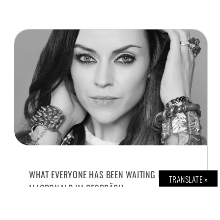
WHAT EVERYONE HAS BEEN WAITING FOR: AMY
TRANSLATE »
MACDONALD IM GESPRÄCH
N. WENZLICK
2. OKTOBER 2025