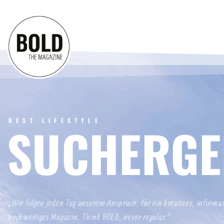
BEST LIFESTYLE
SUCHERGE
„Wir folgen jeden Tag unserem Anspruch, für ein kreatives, informa
hochwertiges Magazin. Think BOLD, never regular.“