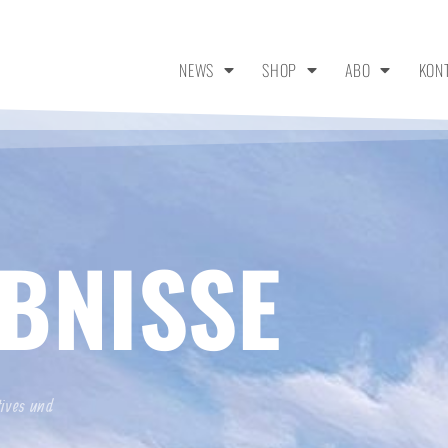
NEWS
SHOP
ABO
KON
BNISSE
tives und