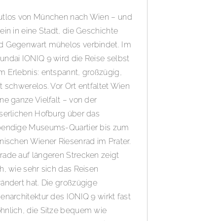
utlos von München nach Wien – und
nein in eine Stadt, die Geschichte
d Gegenwart mühelos verbindet. Im
undai IONIQ 9 wird die Reise selbst
m Erlebnis: entspannt, großzügig,
st schwerelos. Vor Ort entfaltet Wien
ine ganze Vielfalt – von der
iserlichen Hofburg über das
bendige Museums-Quartier bis zum
onischen Wiener Riesenrad im Prater.
rade auf längeren Strecken zeigt
ch, wie sehr sich das Reisen
rändert hat. Die großzügige
nenarchitektur des IONIQ 9 wirkt fast
hnlich, die Sitze bequem wie