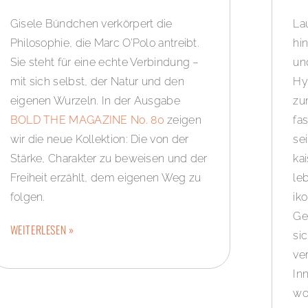
Gisele Bündchen verkörpert die
La
Philosophie, die Marc O’Polo antreibt.
hi
Sie steht für eine echte Verbindung –
un
mit sich selbst, der Natur und den
Hy
eigenen Wurzeln. In der Ausgabe
zu
BOLD THE MAGAZINE No. 80
zeigen
fa
wir die neue Kollektion: Die von der
se
Stärke, Charakter zu beweisen und der
ka
Freiheit erzählt, dem eigenen Weg zu
le
folgen.
ik
Ge
WEITERLESEN »
si
ve
In
wo