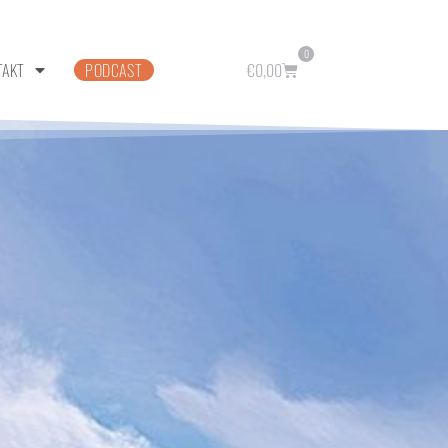
0
TAKT
PODCAST
€
0,00