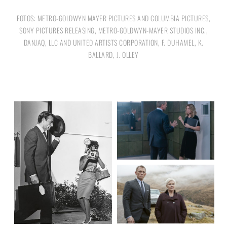
FOTOS: METRO-GOLDWYN MAYER PICTURES AND COLUMBIA PICTURES,
SONY PICTURES RELEASING, METRO-GOLDWYN-MAYER STUDIOS INC.,
DANJAQ, LLC AND UNITED ARTISTS CORPORATION, F. DUHAMEL, K.
BALLARD, J. OLLEY