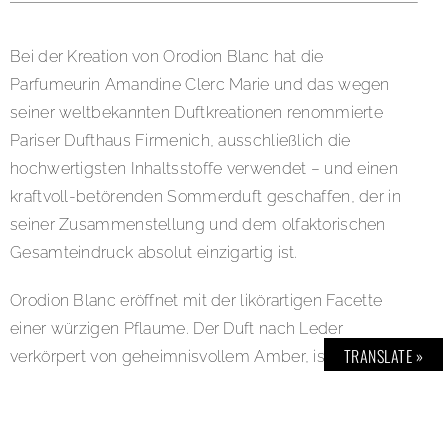
Bei der Kreation von Orodion Blanc hat die
Parfumeurin Amandine Clerc Marie und das wegen
seiner weltbekannten Duftkreationen renommierte
Pariser Dufthaus Firmenich, ausschließlich die
hochwertigsten Inhaltsstoffe verwendet – und einen
kraftvoll-betörenden Sommerduft geschaffen, der in
seiner Zusammenstellung und dem olfaktorischen
Gesamteindruck absolut einzigartig ist.
Orodion Blanc eröffnet mit der likörartigen Facette
einer würzigen Pflaume. Der Duft nach Leder
TRANSLATE »
verkörpert von geheimnisvollem Amber, ist weich und
elegant, umhüllt von cremigem Sandelholz für eine
ultimative Verführungskraft. Oud verstärkt den
mystischen Charakter des Duftes, während die Vanille