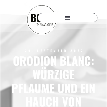
29. SEPTEMBER 2022
ORODION BLANC:
WÜRZIGE
PFLAUME UND EIN
HAUCH VON