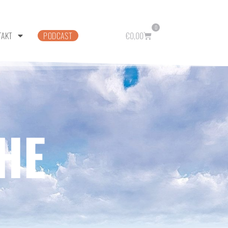
0
TAKT
PODCAST
€
0,00
HE