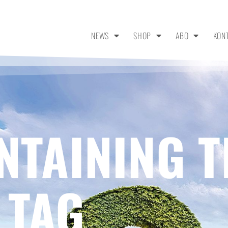
NEWS
SHOP
ABO
KON
NTAINING T
 TAG