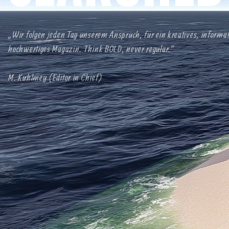
„Wir folgen jeden Tag unserem Anspruch, für ein kreatives, informa
hochwertiges Magazin. Think BOLD, never regular.“
M. Kuhlmey (Editor in Chief)