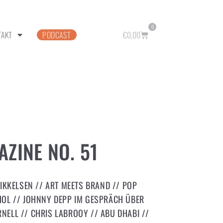
0
TAKT
PODCAST
€
0,00
ZINE NO. 51
IKKELSEN // ART MEETS BRAND // POP
HOL // JOHNNY DEPP IM GESPRÄCH ÜBER
ELL // CHRIS LABROOY // ABU DHABI //