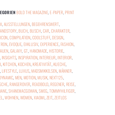
TEGORIEN
BOLD THE MAGAZINE
,
E-PAPER
,
PRINT
DI
,
AUSSTELLUNGEN
,
BEGEHRENSWERT
,
ANDSTORY
,
BUCH
,
BUSCH
,
CAR
,
CHARAKTER
,
ICON
,
COMPILATION
,
COOLSTUFF
,
DESIGN
,
TRON
,
EVOQUE
,
EXKLUSIV
,
EXPERIENCE
,
FASHION
,
RAUEN
,
GALAXY
,
GT
,
HANDMADE
,
HISTORIE
,
,
INSIGHTS
,
INSPIRATION
,
INTERIEUR
,
INTERIOR
,
O
,
KITCHEN
,
KOCHEN
,
KREATIVITÄT
,
KUECHE
,
,
LIFESTYLE
,
LUXUS
,
MADSMIKKELSEN
,
MÄNNER
,
DYNAMIC
,
MEN
,
MOTION
,
MUSIK
,
NEXT125
,
SCHE
,
RANGEROVER
,
READBOLD
,
REGENER
,
REISE
,
HANE
,
SHANEMACGOWAN
,
SMEG
,
TOMMYHILFIGER
,
EL
,
WOHNEN
,
WOMEN
,
XIAOMI
,
ZEIT
,
ZEITLOS