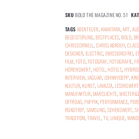
SKU
BOLD THE MAGAZINE NO. 51
KA
TAGS
ABENTEUER
,
ANANTARA
,
ART
,
AU
BEGEISTERUNG
,
BESTPLACES
,
BOLD
,
BR
CHRISCORNELL
,
CHRISLABROOY
,
CLASS
DESIGNER
,
ELECTRIC
,
EMISSIONSFREI
,
E
FILM
,
FOTO
,
FOTOGRAF
,
FOTOGRAFIE
,
F
HÖRENSWERT
,
HOTEL
,
HOTELS
,
HYBRID
INTERVIEW
,
JAGUAR
,
JOHNNYDEPP
,
KIN
KULTUR
,
KUNST
,
LAVAZZA
,
LESENSWERT
MANUFAKTUR
,
MARCLICHTE
,
MASTER&
OFFROAD
,
PAPPIK
,
PERFORMANCE
,
POR
ROADTRIP
,
SAMSUNG
,
SEHENSWERT
,
S
TRADITION
,
TRAVEL
,
TV
,
UNIQUE
,
WAND