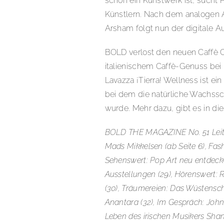
schon ein Kunstwerk ist, sucht 
Künstlern. Nach dem analogen A
Arsham folgt nun der digitale Au
BOLD verlost den neuen Caffè C
italienischem Caffè-Genuss bei
Lavazza ¡Tierra! Wellness ist e
bei dem die natürliche Wachssc
wurde. Mehr dazu, gibt es in di
BOLD THE MAGAZINE No. 51 Leitthe
Mads Mikkelsen (ab Seite 6), Fas
Sehenswert: Pop Art neu entdeck
Ausstellungen (29), Hörenswert: 
(30), Träumereien: Das Wüstensch
Anantara (32), Im Gespräch: John
Leben des irischen Musikers Sh