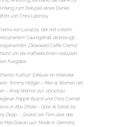
Porsche künftig verstärkt die Nähe zu
nfang zum Beispiel eines Daniel
ftritt von Chris Labrooy.
rema von Lavazza, der mit vollem,
 reduziertem Säuregehalt überzeugt.
in sogenannter „Dewaxed Caffè Crema“,
hicht um die Kaffeebohnen reduziert
eser Ausgabe.
ma: Kult(ur), Exklusiv im Interview:
hion: Tommy Hilfiger – Men & Women (16),
en – Andy Warhol (22), Vorschau
Regener Pappik Busch und Chris Cornell
loss in Abu Dhabi – Qasr Al Sarab by
ny Depp – „Shane“ ein Film über das
ane MacGowan (40), Made in Germany: