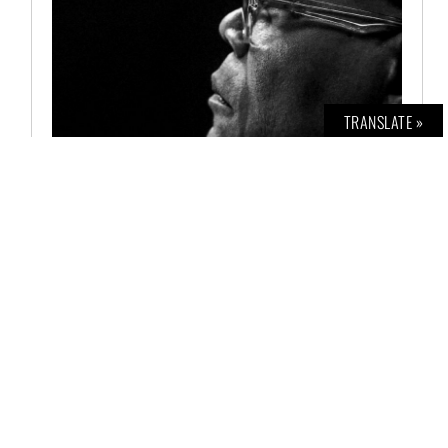
TRANSLATE »
BOLD INTERVIEW NO. 2
€
12,00
AUSFÜHRUNG WÄHLEN