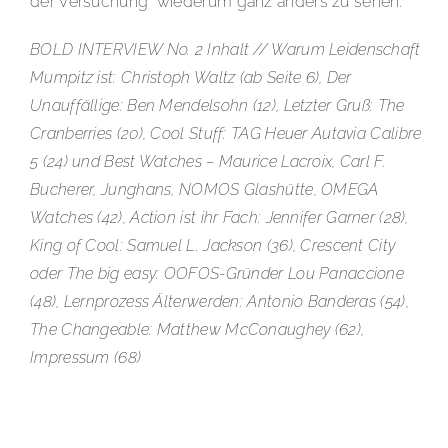
der Versuchung“ wiederum ganz anders zu sehen.
BOLD INTERVIEW No. 2 Inhalt // Warum Leidenschaft
Mumpitz ist: Christoph Waltz (ab Seite 6), Der
Unauffällige: Ben Mendelsohn (12), Letzter Gruß: The
Cranberries (20), Cool Stuff: TAG Heuer Autavia Calibre
5 (24) und Best Watches – Maurice Lacroix, Carl F.
Bucherer, Junghans, NOMOS Glashütte, OMEGA
Watches (42), Action ist ihr Fach: Jennifer Garner (28),
King of Cool: Samuel L. Jackson (36), Crescent City
oder The big easy: OOFOS-Gründer Lou Panaccione
(48), Lernprozess Älterwerden: Antonio Banderas (54),
The Changeable: Matthew McConaughey (62),
Impressum (68)