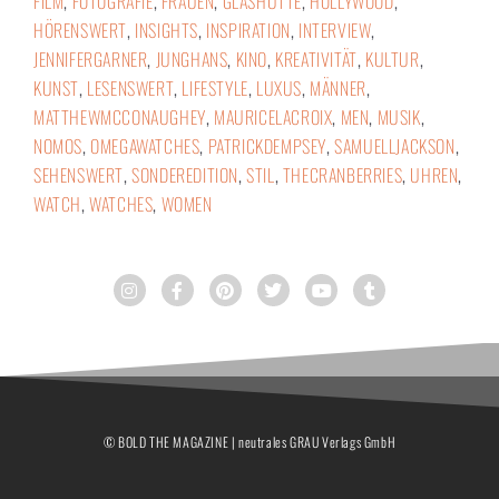
FILM
,
FOTOGRAFIE
,
FRAUEN
,
GLASHÜTTE
,
HOLLYWOOD
,
HÖRENSWERT
,
INSIGHTS
,
INSPIRATION
,
INTERVIEW
,
JENNIFERGARNER
,
JUNGHANS
,
KINO
,
KREATIVITÄT
,
KULTUR
,
KUNST
,
LESENSWERT
,
LIFESTYLE
,
LUXUS
,
MÄNNER
,
MATTHEWMCCONAUGHEY
,
MAURICELACROIX
,
MEN
,
MUSIK
,
NOMOS
,
OMEGAWATCHES
,
PATRICKDEMPSEY
,
SAMUELLJACKSON
,
SEHENSWERT
,
SONDEREDITION
,
STIL
,
THECRANBERRIES
,
UHREN
,
WATCH
,
WATCHES
,
WOMEN
© BOLD THE MAGAZINE | neutrales GRAU Verlags GmbH