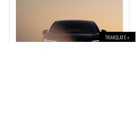
TRANSLATE »
BOLD CAR NO. 16
€
12,00
AUSFÜHRUNG WÄHLEN