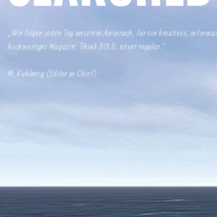
„Wir folgen jeden Tag unserem Anspruch, für ein kreatives, informa
hochwertiges Magazin. Think BOLD, never regular.“
M. Kuhlmey (Editor in Chief)