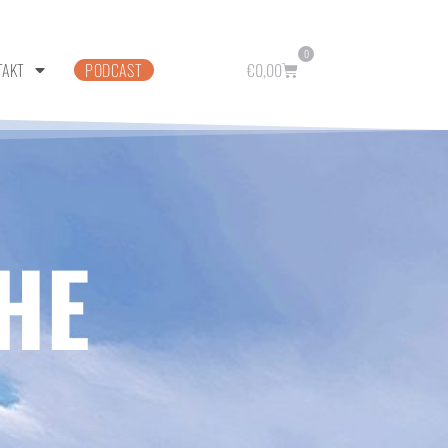
0
TAKT
PODCAST
€
0,00
HE