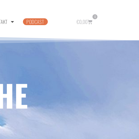
0
TAKT
PODCAST
€
0,00
HE