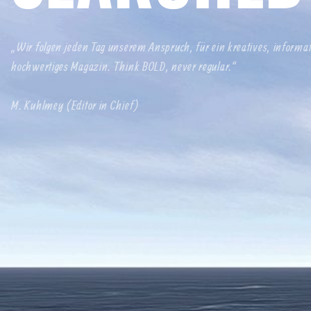
„Wir folgen jeden Tag unserem Anspruch, für ein kreatives, informa
hochwertiges Magazin. Think BOLD, never regular.“
M. Kuhlmey (Editor in Chief)